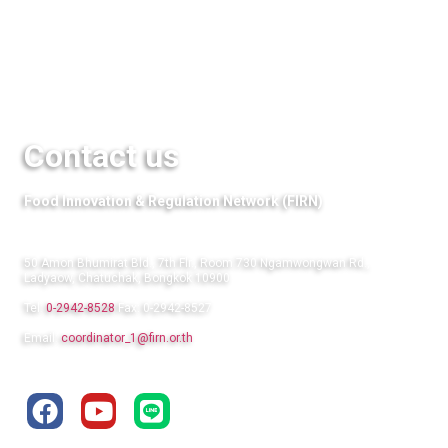
QuestFood
Links
Contact us
Food Innovation & Regulation Network (FIRN)
50 Amon Bhumirat Bld., 7th Flr., Room 730 Ngamwongwan Rd.,
Ladyaow, Chatuchak, Bongkok 10900
Tel:
0-2942-8528
Fax: 0-2942-8527
Email:
coordinator_1@firn.or.th