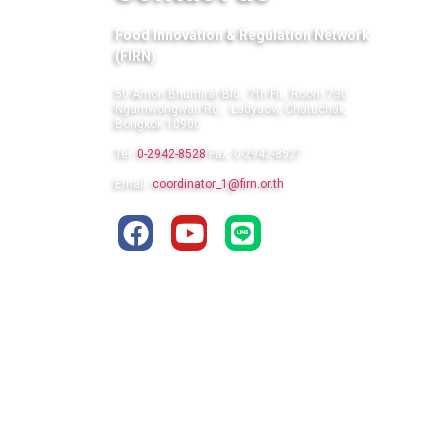
Food Innovation & Regulation Network
(FIRN)
50 Amon Bhumirat Bld., 7th Flr., Room 730
Ngamwongwan Rd., Ladyaow, Chatuchak,
Bongkok 10900
Tel:
0-2942-8528
Fax: 0-2942-8527
Email:
coordinator_1@firn.or.th