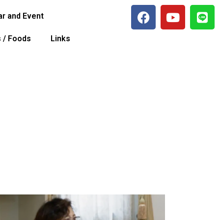
r and Event
s / Foods
Links