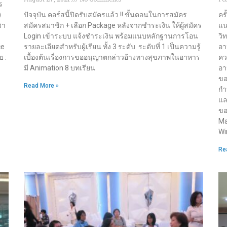
ร
)
ปัจจุบัน คอร์สนี้ปิดรับสมัครแล้ว !! ขั้นตอนในการสมัคร
คร
ชา
สมัครสมาชิก + เลือก Package หลังจากชำระเงิน ให้ผู้สมัคร
แน
Login เข้าระบบ แจ้งชำระเงิน พร้อมแนบหลักฐานการโอน
วิ
ce
รายละเอียดสำหรับผู้เรียน ทั้ง 3 ระดับ ระดับที่ 1 เป็นความรู้
อา
 :
เบื้องต้นเรื่องการขออนุญาตกล่าวอ้างทางสุขภาพในอาหาร
คว
มี Animation 8 บทเรียน
อา
ขอ
Read More »
กำ
แล
ขอ
Ma
Wi
Re