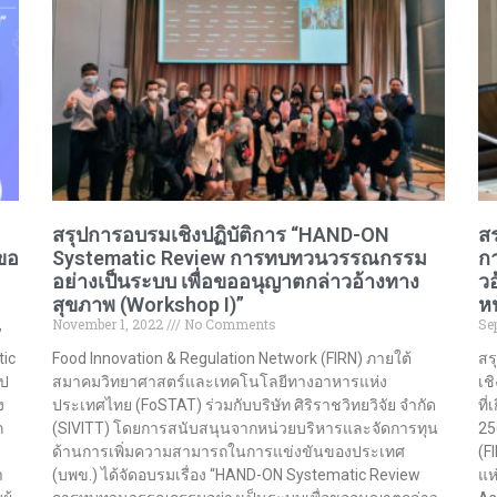
สรุปการอบรมเชิงปฏิบัติการ “HAND-ON
ส
ขอ
Systematic Review การทบทวนวรรณกรรม
กา
อย่างเป็นระบบ เพื่อขออนุญาตกล่าวอ้างทาง
วอ
สุขภาพ (Workshop I)”
ห
November 1, 2022
No Comments
Se
”
tic
Food Innovation & Regulation Network (FIRN) ภายใต้
สร
ูป
สมาคมวิทยาศาสตร์และเทคโนโลยีทางอาหารแห่ง
เช
ง
ประเทศไทย (FoSTAT) ร่วมกับบริษัท ศิริราชวิทยวิจัย จำกัด
ที
ก
(SIVITT) โดยการสนับสนุนจากหน่วยบริหารและจัดการทุน
25
ด้านการเพิ่มความสามารถในการแข่งขันของประเทศ
(F
ำ
(บพข.) ได้จัดอบรมเรื่อง “HAND-ON Systematic Review
แห