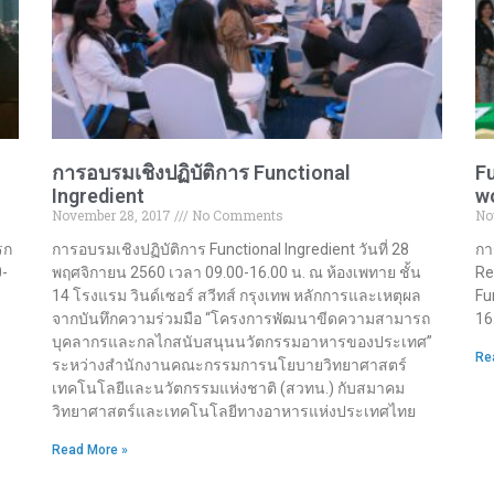
การอบรมเชิงปฏิบัติการ Functional
Fu
Ingredient
w
November 28, 2017
No Comments
No
รก
การอบรมเชิงปฏิบัติการ Functional Ingredient วันที่ 28
กา
0-
พฤศจิกายน 2560 เวลา 09.00-16.00 น. ณ ห้องเพทาย ชั้น
Re
14 โรงแรม วินด์เซอร์ สวีทส์ กรุงเทพ หลักการและเหตุผล
Fu
ย
จากบันทึกความร่วมมือ “โครงการพัฒนาขีดความสามารถ
16
บุคลากรและกลไกสนับสนุนนวัตกรรมอาหารของประเทศ”
Re
ระหว่างสำนักงานคณะกรรมการนโยบายวิทยาศาสตร์
เทคโนโลยีและนวัตกรรมแห่งชาติ (สวทน.) กับสมาคม
วิทยาศาสตร์และเทคโนโลยีทางอาหารแห่งประเทศไทย
Read More »