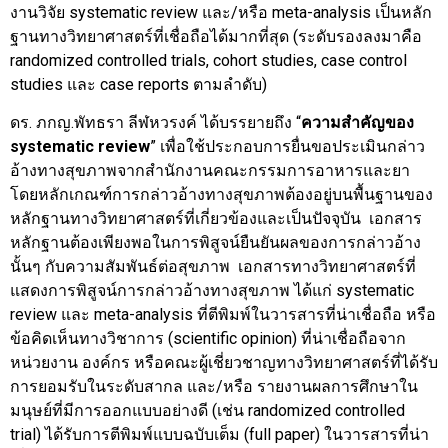
งานวิจัย systematic review และ/หรือ meta-analysis เป็นหลัก
ฐานทางวิทยาศาสตร์ที่เชื่อถือได้มากที่สุด (ระดับรองลงมาคือ
randomized controlled trials, cohort studies, case control
studies และ case reports ตามลำดับ)
ดร. ภกญ.พัทธรา ลีฬหวรงค์ ได้บรรยายถึง “
ความสำคัญของ
systematic review
” เพื่อใช้ประกอบการยื่นขอประเมินกล่าว
อ้างทางสุขภาพจากสำนักงานคณะกรรมการอาหารและยา
โดยหลักเกณฑ์การกล่าวอ้างทางสุขภาพต้องอยู่บนพื้นฐานของ
หลักฐานทางวิทยาศาสตร์ที่เกี่ยวข้องและเป็นปัจจุบัน เอกสาร
หลักฐานต้องเพียงพอในการพิสูจน์ยืนยันผลของการกล่าวอ้าง
นั้นๆ กับความสัมพันธ์ต่อสุขภาพ เอกสารทางวิทยาศาสตร์ที่
แสดงการพิสูจน์การกล่าวอ้างทางสุขภาพ ได้แก่ systematic
review และ meta-analysis ที่ตีพิมพ์ในวารสารที่น่าเชื่อถือ หรือ
ข้อคิดเห็นทางวิชาการ (scientific opinion) ที่น่าเชื่อถือจาก
หน่วยงาน องค์กร หรือคณะผู้เชี่ยวชาญทางวิทยาศาสตร์ที่ได้รับ
การยอมรับในระดับสากล และ/หรือ รายงานผลการศึกษาใน
มนุษย์ที่มีการออกแบบอย่างดี (เช่น randomized controlled
trial) ได้รับการตีพิมพ์แบบฉบับเต็ม (full paper) ในวารสารที่น่า