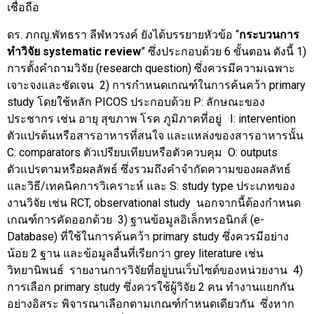
เชื่อถือ
ดร. ภกญ.พัทธรา ลีฬหวรงค์ ยังได้บรรยายหัวข้อ “
กระบวนการ
ทำวิจัย
systematic review
” ซึ่งประกอบด้วย 6 ขั้นตอน ดังนี้ 1)
การตั้งคำถามวิจัย (research question) ซึ่งควรมีความเฉพาะ
เจาะจงและชัดเจน 2) การกำหนดเกณฑ์ในการค้นคว้า primary
study โดยใช้หลัก PICOS ประกอบด้วย P: ลักษณะของ
ประชากร เช่น อายุ สุขภาพ โรค ภูมิภาคที่อยู่ I: intervention
ตัวแปรต้นหรือสารอาหารที่สนใจ และแหล่งของสารอาหารนั้น
C: comparators ตัวเปรียบเทียบหรือตัวควบคุม O: outputs
ตัวแปรตามหรือผลลัพธ์ ซึ่งรวมถึงคำจำกัดความของผลลัทธ์
และวิธี/เทคนิคการวิเคราะห์ และ S: study type ประเภทของ
งานวิจัย เช่น RCT, observational study นอกจากนี้ต้องกำหนด
เกณฑ์การคัดออกด้วย 3) ฐานข้อมูลอิเล็กทรอนิกส์ (e-
Database) ที่ใช้ในการค้นคว้า primary study ซึ่งควรมีอย่าง
น้อย 2 ฐาน และข้อมูลอื่นที่เรียกว่า grey literature เช่น
วิทยานิพนธ์ รายงานการวิจัยที่อยู่บนเว็บไซต์ของหน่วยงาน 4)
การเลือก primary study ซึ่งควรใช้ผู้วิจัย 2 คน ทำงานแยกกัน
อย่างอิสระ พิจารณาเลือกตามเกณฑ์กำหนดเดียวกัน ซึ่งหาก