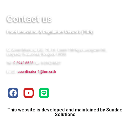
Contact us
Food Innovation & Regulation Network (FIRN)
50 Amon Bhumirat Bld., 7th Flr., Room 730 Ngamwongwan Rd.,
Ladyaow, Chatuchak, Bongkok 10900
Tel:
0-2942-8528
Fax: 0-2942-8527
Email:
coordinator_1@firn.or.th
This website is developed and maintained by Sundae
Solutions