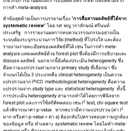
เกี่ยวกับการอ่านผลและการแปลผลวิเคราะห์ทางสถิติที่ได้จาก
การทำ meta-analysis
หัวข้อสุดท้ายเป็นการบรรยายเรื่อง “
การสื่อสารผลลัพธ์ที่ได้จาก
systematic review
” โดย รศ. พญ.วราลักษณ์ ศรีนนท์
ประเสริฐ การรายงานผลการทบทวนวรรณกรรมอย่างเป็น
ระบบต้องระบุกระบวนการวิจัย (method) ที่โปร่งใส และต้อง
รายงานรายละเอียดของผลลัพธ์ที่ได้ เช่น ในการทำ meta-
analysis แสดงผลลัพธ์ด้วย forest plot ซึ่งต้องมีการอธิบายและ
discuss ผลลัพธ์ นอกจากนี้ยังต้องประเมิน heterogeneity ซึ่ง
คือความแปรปรวนท่ามกลาง primary study ที่เลือกมา ซึ่ง
จำแนกได้เป็น 3 ประเภทคือ clinical heterogeneity เป็นความ
แปรปรวนจาก PICO methodological heterogeneity คือความ
แปรปรวนจาก study type และ statistical heterogeneity ทั้งนี้
การประเมิน heterogeneity สามารถทำได้โดยการพินิจจาก
2
forest plot และการใช้สถิติทดสอบ เช่น I
test, chi-square test
2
แล้วพิจารณาค่า p-value หากพบว่ามีความแปรปรวน (ค่า I
มาก หรือค่า p-value > ค่า a) ต้องกลับไปตรวจสอบความถูกต้อง
ของข้อมูล หรือ ทำเฉพาะ systematic review โดยไม่ทำ meta-
analysis หรือ พิจารณาแหล่งของความแปรปรวนแล้วทำ sub-