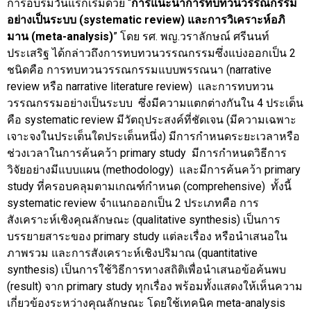
การอบรมวันแรกเริ่มด้วย “
การแนะนำการทบทวนวรรณกรรม
อย่างเป็นระบบ
(systematic review) และการวิเคราะห์อภิ
มาน (meta-analysis)
” โดย รศ. พญ.วราลักษณ์ ศรีนนท์
ประเสริฐ ได้กล่าวถึงการทบทวนวรรณกรรมซึ่งแบ่งออกเป็น 2
ชนิดคือ การทบทวนวรรณกรรมแบบพรรณนา (narrative
review หรือ narrative literature review) และการทบทวน
วรรณกรรมอย่างเป็นระบบ ซึ่งมีความแตกต่างกันใน 4 ประเด็น
คือ systematic review มีวัตถุประสงค์ที่ชัดเจน (มีความเฉพาะ
เจาะจงในประเด็นใดประเด็นหนึ่ง) มีการกำหนดระยะเวลาหรือ
ช่วงเวลาในการค้นคว้า primary study มีการกำหนดวิธีการ
วิจัยอย่างมีแบบแผน (methodology) และมีการค้นคว้า primary
study ที่ครอบคลุมตามเกณฑ์กำหนด (comprehensive) ทั้งนี้
systematic review จำแนกออกเป็น 2 ประเภทคือ การ
สังเคราะห์เชิงคุณลักษณะ (qualitative synthesis) เป็นการ
บรรยายสาระของ primary study แต่ละเรื่อง หรือนำเสนอใน
ภาพรวม และการสังเคราะห์เชิงปริมาณ (quantitative
synthesis) เป็นการใช้วิธีการทางสถิติเพื่อนำเสนอข้อค้นพบ
(result) จาก primary study ทุกเรื่อง พร้อมทั้งแสดงให้เห็นความ
เกี่ยวข้องระหว่างคุณลักษณะ โดยใช้เทคนิค meta-analysis