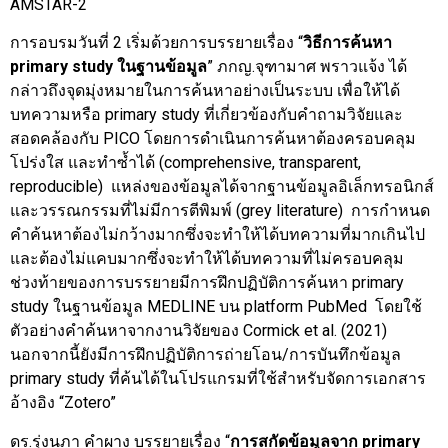
AMSTAR-2
การอบรมวันที่ 2 เริ่มด้วยการบรรยายเรื่อง “
วิธีการค้นหา
primary study ในฐานข้อมูล
” ภกญ.จุฑามาศ พราวแจ้ง ได้
กล่าวถึงจุดมุ่งหมายในการค้นหาอย่างเป็นระบบ เพื่อให้ได้
บทความหรือ primary study ที่เกี่ยวข้องกับคำถามวิจัยและ
สอดคล้องกับ PICO โดยการดำเนินการค้นหาต้องครอบคลุม
โปร่งใส และทำซ้ำได้ (comprehensive, transparent,
reproducible) แหล่งของข้อมูลได้จากฐานข้อมูลอิเล็กทรอนิกส์
และวรรณกรรมที่ไม่มีการตีพิมพ์ (grey literature) การกำหนด
คำค้นหาต้องไม่กว้างมากซึ่งจะทำให้ได้บทความที่มากเกินไป
และต้องไม่แคบมากซึ่งจะทำให้ได้บทความที่ไม่ครอบคลุม
ช่วงท้ายของการบรรยายมีการฝึกปฏิบัติการค้นหา primary
study ในฐานข้อมูล MEDLINE บน platform PubMed โดยใช้
ตัวอย่างคำค้นหาจากงานวิจัยของ Cormick et al. (2021)
นอกจากนี้ยังมีการฝึกปฏิบัติการถ่ายโอน/การบันทึกข้อมูล
primary study ที่ค้นได้ในโปรแกรมที่ใช้สำหรับจัดการเอกสาร
อ้างอิง “Zotero”
ดร.รุ่งนภา คำผาง บรรยายเรื่อง “
การสกัดข้อมูลจาก
primary