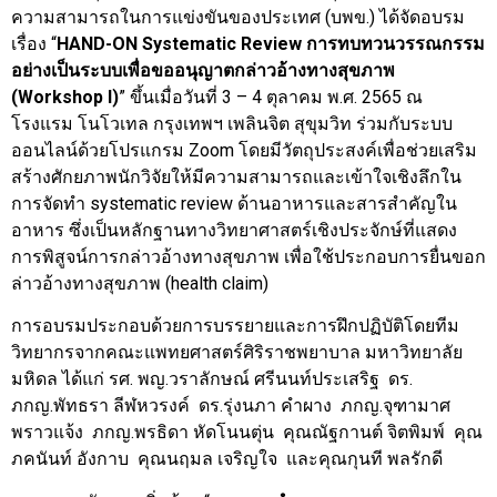
ความสามารถในการแข่งขันของประเทศ (บพข.) ได้จัดอบรม
เรื่อง “
HAND-ON Systematic Review การทบทวนวรรณกรรม
อย่างเป็นระบบเพื่อขออนุญาตกล่าวอ้างทางสุขภาพ
(Workshop I)
” ขึ้นเมื่อวันที่ 3 – 4 ตุลาคม พ.ศ. 2565 ณ
โรงแรม โนโวเทล กรุงเทพฯ เพลินจิต สุขุมวิท ร่วมกับระบบ
ออนไลน์ด้วยโปรแกรม Zoom โดยมีวัตถุประสงค์เพื่อช่วยเสริม
สร้างศักยภาพนักวิจัยให้มีความสามารถและเข้าใจเชิงลึกใน
การจัดทำ systematic review ด้านอาหารและสารสำคัญใน
อาหาร ซึ่งเป็นหลักฐานทางวิทยาศาสตร์เชิงประจักษ์ที่แสดง
การพิสูจน์การกล่าวอ้างทางสุขภาพ เพื่อใช้ประกอบการยื่นขอก
ล่าวอ้างทางสุขภาพ (health claim)
การอบรมประกอบด้วยการบรรยายและการฝึกปฏิบัติโดยทีม
วิทยากรจากคณะแพทยศาสตร์ศิริราชพยาบาล มหาวิทยาลัย
มหิดล ได้แก่ รศ. พญ.วราลักษณ์ ศรีนนท์ประเสริฐ ดร.
ภกญ.พัทธรา ลีฬหวรงค์ ดร.รุ่งนภา คำผาง ภกญ.จุฑามาศ
พราวแจ้ง ภกญ.พรธิดา หัดโนนตุ่น คุณณัฐกานต์ จิตพิมพ์ คุณ
ภคนันท์ อังกาบ คุณนฤมล เจริญใจ และคุณกุนที พลรักดี