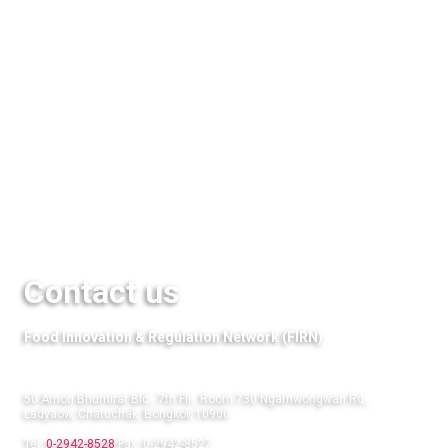
Seminar & Events
Media
QuestFood
Links
Contact us
Food Innovation & Regulation Network (FIRN)
50 Amon Bhumirat Bld., 7th Flr., Room 730 Ngamwongwan Rd.,
Ladyaow, Chatuchak, Bongkok 10900
Tel:
0-2942-8528
Fax: 0-2942-8527