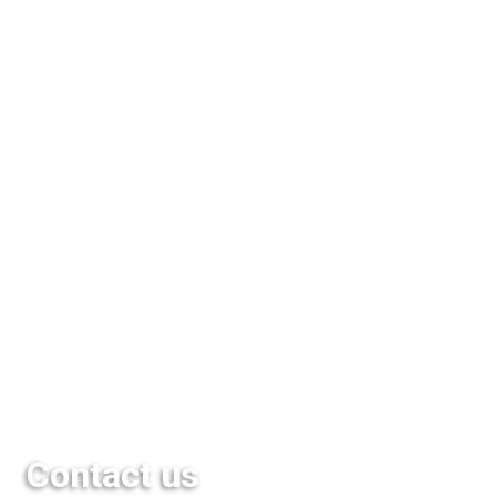
Training
Technical Bulletins
Database
Seminar & Events
Media
QuestFood
Links
Contact us