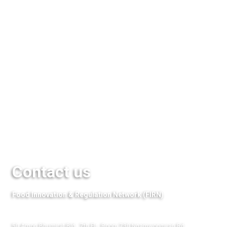
Database
Seminar & Events
Media
QuestFood
Links
Contact us
Food Innovation & Regulation Network (FIRN)
50 Amon Bhumirat Bld., 7th Flr., Room 730 Ngamwongwan Rd.,