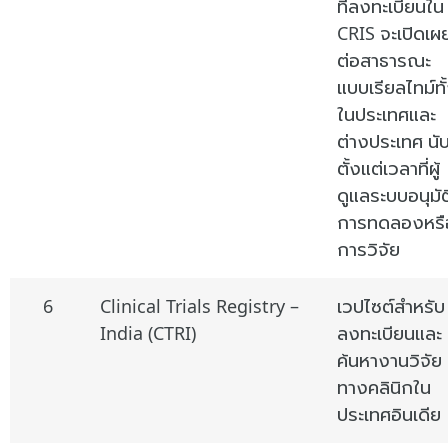
ที่ลงทะเบียนใน
CRIS จะเปิดเผ
ต่อสาธารณะ
แบบเรียลไทม์ทั
ในประเทศและ
ต่างประเทศ นั
ตั้งแต่เวลาที่ผู้
ดูแลระบบอนุมัต
การทดลองหรื
การวิจัย
6
Clinical Trials Registry –
เวปไซต์สำหรับ
India (CTRI)
ลงทะเบียนและ
ค้นหางานวิจัย
ทางคลินิกใน
ประเทศอินเดีย