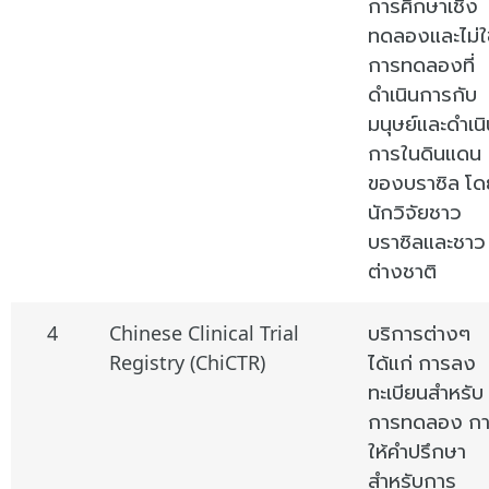
การศึกษาเชิง
ทดลองและไม่ใ
การทดลองที่
ดำเนินการกับ
มนุษย์และดำเน
การในดินแดน
ของบราซิล โด
นักวิจัยชาว
บราซิลและชาว
ต่างชาติ
4
Chinese Clinical Trial
บริการต่างๆ
Registry (ChiCTR)
ได้แก่ การลง
ทะเบียนสำหรับ
การทดลอง ก
ให้คำปรึกษา
สำหรับการ