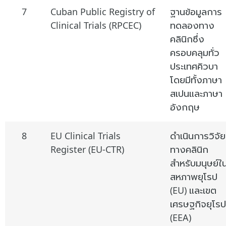
7
Cuban Public Registry of
ฐานข้อมูลการ
Clinical Trials (RPCEC)
ทดลองทาง
คลินิกซึ่ง
ครอบคลุมทั่ว
ประเทศคิวบา
โดยมีทั้งภาษา
สเปนและภาษา
อังกฤษ
8
EU Clinical Trials
ดำเนินการวิจัย
Register (EU-CTR)
ทางคลินิก
สำหรับมนุษย์ใ
สหภาพยุโรป
(EU) และเขต
เศรษฐกิจยุโรป
(EEA)