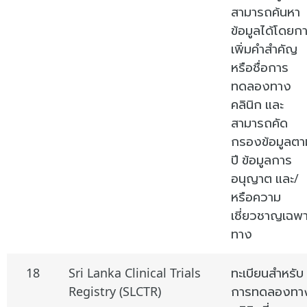
สามารถค้นหา
ข้อมูลได้โดยก
เพิ่มคำสำคัญ
หรือชื่อการ
ทดลองทาง
คลินิก และ
สามารถคัด
กรองข้อมูลตา
ปี ข้อมูลการ
อนุญาต และ/
หรือความ
เชี่ยวชาญเฉพา
ทาง
18
Sri Lanka Clinical Trials
ทะเบียนสำหรับ
Registry (SLCTR)
การทดลองทา