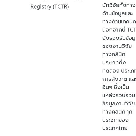
นักวิจัยทั้งทาง
Registry (TCTR)
ด้านข้อมูลและ
ทางด้านเทคนิค
นอกจากนี้ TC
ยังรองรับข้อม
ของงานวิจัย
ทางคลินิก
ประเภทกึ่ง
ทดลอง ประเภ
การสังเกต แล
อื่นๆ ซึ่งเป็น
แหล่งรวบรวม
ข้อมูลงานวิจัย
ทางคลินิกทุก
ประเภทของ
ประเทศไทย