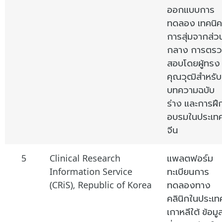
ออกแบบการ
ทดลอง เทคนิค
การสุ่มจากส่ว
กลาง การตร
สอบโดยผู้ทรง
คุณวุฒิสำหรับ
บทความฉบับ
ร่าง และการฝึ
อบรมในประเท
จีน
5
Clinical Research
แพลตฟอร์ม
Information Service
ทะเบียนการ
(CRiS), Republic of Korea
ทดลองทาง
คลินิกในประเท
เกาหลีใต้ ข้อมู