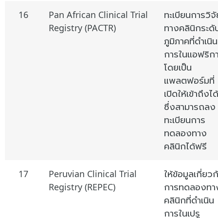
16
Pan African Clinical Trial
ทะเบียนการวิจั
Registry (PACTR)
ทางคลินิกระดั
ภูมิภาคที่ดำเนิน
การในแอฟริก
โดยเป็น
แพลตฟอร์มที่
เปิดให้เข้าถึงได
ซึ่งสามารถลง
ทะเบียนการ
ทดลองทาง
คลินิกได้ฟรี
17
Peruvian Clinical Trial
ให้ข้อมูลเกี่ยวก
Registry (REPEC)
การทดลองทา
คลินิกที่ดำเนิน
การในเปรู