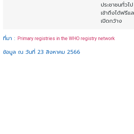
ประชาชนทั่วไป
เข้าถึงได้ฟรีแล
เปิดกว้าง
ที่มา :
Primary registries in the WHO registry network
ข้อมูล ณ วันที่ 23 สิงหาคม 2566