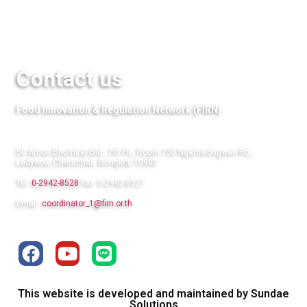
Links
Contact us
Food Innovation & Regulation Network (FIRN)
50 Amon Bhumirat Bld., 7th Flr., Room 730 Ngamwongwan Rd.,
Ladyaow, Chatuchak, Bongkok 10900
Tel:
0-2942-8528
Fax: 0-2942-8527
Email:
coordinator_1@firn.or.th
This website is developed and maintained by Sundae
Solutions