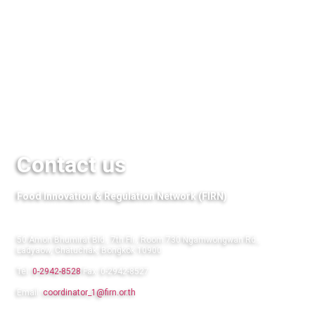
Media
QuestFood
Links
Contact us
Food Innovation & Regulation Network (FIRN)
50 Amon Bhumirat Bld., 7th Flr., Room 730 Ngamwongwan Rd.,
Ladyaow, Chatuchak, Bongkok 10900
Tel:
0-2942-8528
Fax: 0-2942-8527
Email:
coordinator_1@firn.or.th