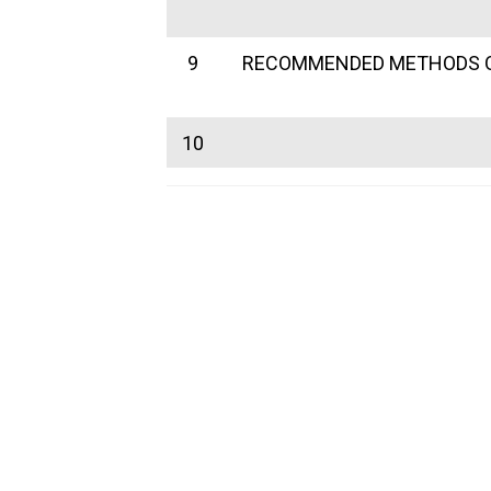
9
RECOMMENDED METHODS OF
10
H
N
Tr