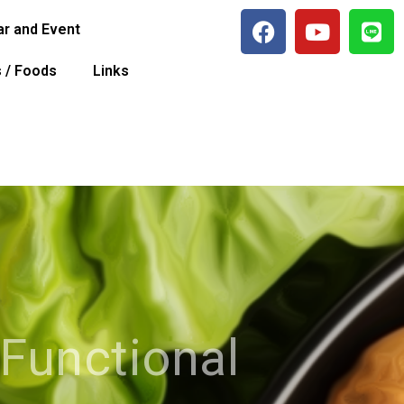
r and Event
s / Foods
Links
 Functional