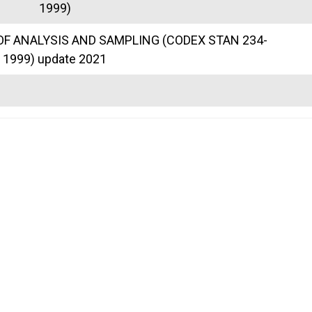
1999)
 ANALYSIS AND SAMPLING (CODEX STAN 234-
1999) update 2021
ome
Home
ews
Seminar & Events
aining
Media