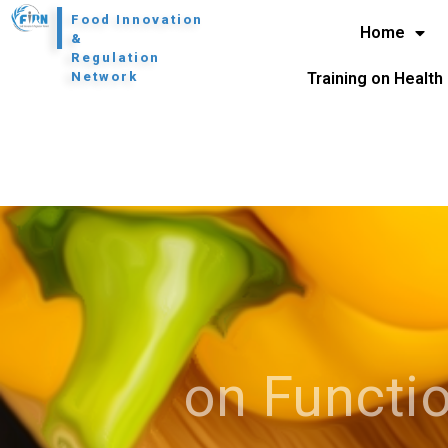
l
Food Innovation
Home
&
Regulation
Network
Training on Health
on Functio