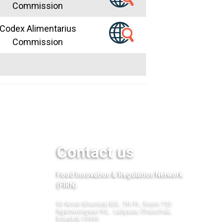
Commission
Codex Alimentarius
Commission
Contact us
Food Innovation & Regulation Network
(FIRN)
50 Amon Bhumirat Bld., 7th Flr., Room 730
Ngamwongwan Rd., Ladyaow, Chatuchak,
Bongkok 10900