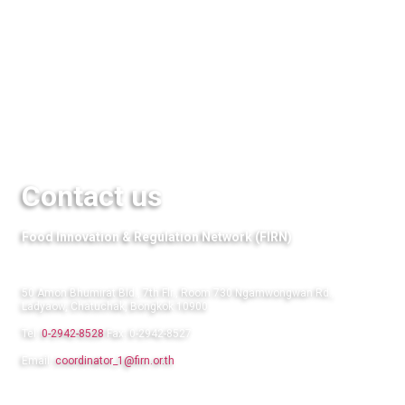
Media
QuestFood
Links
Contact us
Food Innovation & Regulation Network (FIRN)
50 Amon Bhumirat Bld., 7th Flr., Room 730 Ngamwongwan Rd.,
Ladyaow, Chatuchak, Bongkok 10900
Tel:
0-2942-8528
Fax: 0-2942-8527
Email:
coordinator_1@firn.or.th