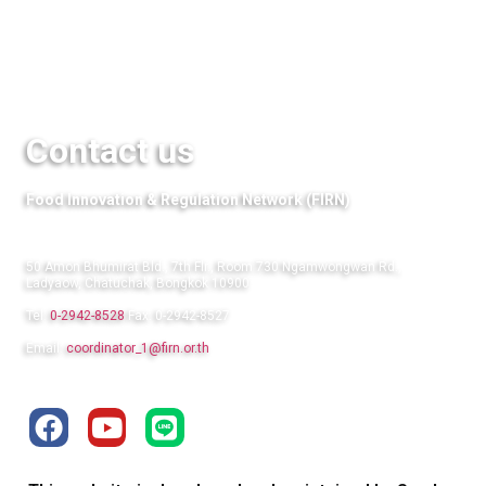
QuestFood
Links
Contact us
Food Innovation & Regulation Network (FIRN)
50 Amon Bhumirat Bld., 7th Flr., Room 730 Ngamwongwan Rd.,
Ladyaow, Chatuchak, Bongkok 10900
Tel:
0-2942-8528
Fax: 0-2942-8527
Email:
coordinator_1@firn.or.th