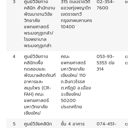
3
ศูนย์วิจัยทาง
315 ถนนราชวิถี
02-354-
s
คลินิก สำนักงาน
แขวงทุ่งพญาไท
7600
พัฒนางานวิจัย
เขตราชเทวี
วิทยาลัย
กรุงเทพมหานคร
แพทยศาสตร์
10400
พระมงกุฎเกล้า/
โรงพยาบาล
พระมงกุฎเกล้า
4
ศูนย์วิจัยทาง
คณะ
053-93-
c
คลินิกเพื่อ
แพทยศาสตร์
5353 ต่อ
c
ทดสอบและ
มหาวิทยาลัย
314
พัฒนาผลิตภัณฑ์
เชียงใหม่ 110
อาหารและ
ถ.อินทวโรรส
สมุนไพร (CR-
ต.ศรีภูมิ อ.เมือง
FAH) คณะ
จ.เชียงใหม่
แพทยศาสตร์
50200
มหาวิทยาลัย
ประเทศไทย
เชียงใหม่
5
ศูนย์วิจัยคลินิก
ชั้น 4 อาคาร
074-451-
c