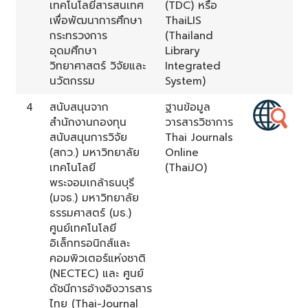
เทคโนโลยีสารสนเทศ
(TDC) หรือ
เพื่อพัฒนาการศึกษา
ThaiLIS
กระทรวงการ
(Thailand
อุดมศึกษา
Library
วิทยาศาสตร์ วิจัยและ
Integrated
นวัตกรรม
System)
4
สนับสนุนจาก
ฐานข้อมูล
สำนักงานกองทุน
วารสารวิชาการ
สนับสนุนการวิจัย
Thai Journals
(สกว.) มหาวิทยาลัย
Online
เทคโนโลยี
(ThaiJO)
พระจอมเกล้าธนบุรี
(มจธ.) มหาวิทยาลัย
ธรรมศาสตร์ (มธ.)
ศูนย์เทคโนโลยี
อิเล็กทรอนิกส์และ
คอมพิวเตอร์แห่งชาติ
(NECTEC) และ ศูนย์
ดัชนีการอ้างอิงวารสาร
ไทย (Thai-Journal