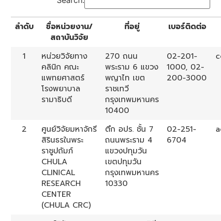
Search:
ลำดับ
ชื่อหน่วยงาน/
ที่อยู่
เบอร์ติดต่อ
สถาบันวิจัย
1
หน่วยวิจัยทาง
270 ถนน
02-201-
c
คลินิก คณะ
พระราม 6 แขวง
1000, 02-
แพทยศาสตร์
พญาไท เขต
200-3000
โรงพยาบาล
ราชเทวี
รามาธิบดี
กรุงเทพมหานคร
10400
2
ศูนย์วิจัยมหาจักรี
ตึก อปร. ชั้น 7
02-251-
a
สิรินธรในพระ
ถนนพระราม 4
6704
ราชูปถัมภ์
แขวงปทุมวัน
CHULA
เขตปทุมวัน
CLINICAL
กรุงเทพมหานคร
RESEARCH
10330
CENTER
(CHULA CRC)