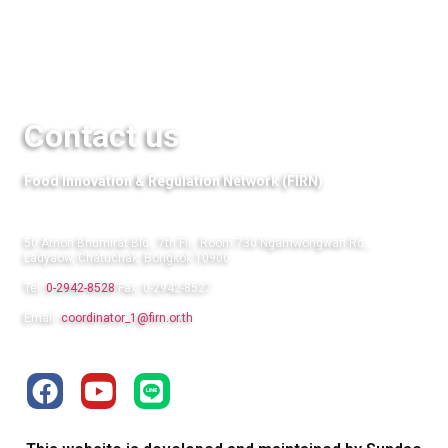
QuestFood
Links
Contact us
Food Innovation & Regulation Network (FIRN)
50 Amon Bhumirat Bld., 7th Flr., Room 730 Ngamwongwan Rd.,
Ladyaow, Chatuchak, Bongkok 10900
Tel:
0-2942-8528
Fax: 0-2942-8527
Email:
coordinator_1@firn.or.th