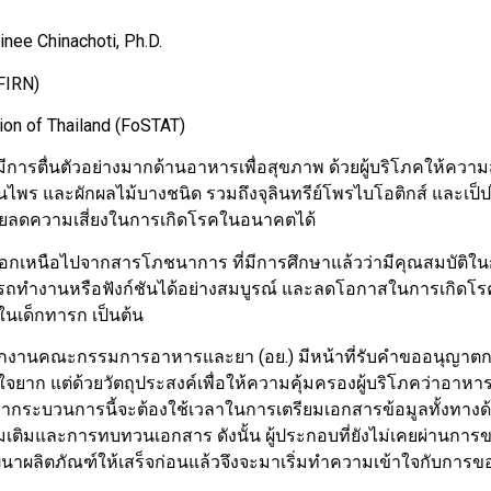
nee Chinachoti, Ph.D.
(FIRN)
ion of Thailand (FoSTAT)
การตื่นตัวอย่างมากด้านอาหารเพื่อสุขภาพ ด้วยผู้บริโภคให้ค
พร และผักผลไม้บางชนิด รวมถึงจุลินทรีย์โพรไบโอติกส์ และเป็ปไ
่วยลดความเสี่ยงในการเกิดโรคในอนาคตได้
นอกเหนือไปจากสารโภชนาการ ที่มีการศึกษาแล้วว่ามีคุณสมบัต
ทำงานหรือฟังก์ชันได้อย่างสมบูรณ์ และลดโอกาสในการเกิดโรคได้ เ
เด็กทารก เป็นต้น
านคณะกรรมการอาหารและยา (อย.) มีหน้าที่รับคำขออนุญาตการ
ก แต่ด้วยวัตถุประสงค์เพื่อให้ความคุ้มครองผู้บริโภคว่าอาหารดั
าใจว่ากระบวนการนี้จะต้องใช้เวลาในการเตรียมเอกสารข้อมูลทั้ง
มเติมและการทบทวนเอกสาร ดังนั้น ผู้ประกอบที่ยังไม่เคยผ่านกา
ฒนาผลิตภัณฑ์ให้เสร็จก่อนแล้วจึงจะมาเริ่มทำความเข้าใจกับกา