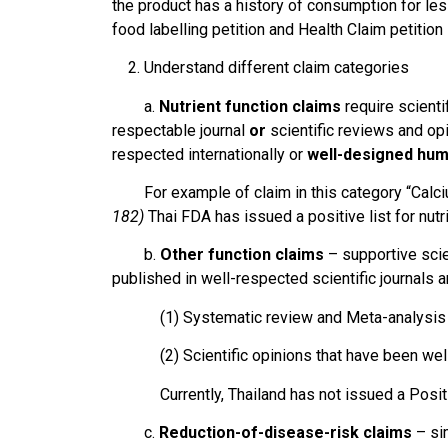
the product has a history of consumption for les
food labelling petition and Health Claim petition
2. Understand different claim categories
a.
Nutrient function claims
require scient
respectable journal
or
scientific reviews and op
respected internationally or
well-designed hum
For example of claim in this category “Calcium 
182)
Thai FDA has issued a positive list for nutr
b.
Other function claims
– supportive scie
published in well-respected scientific journals 
(1) Systematic review and Meta-analysis tha
(2) Scientific opinions that have been well acc
Currently, Thailand has not issued a Positive
c.
Reduction-of-disease-risk claims
– sim