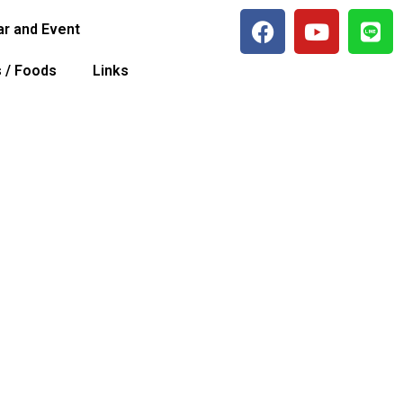
r and Event
s / Foods
Links