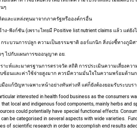
่นๆ
คิดและแหล่งทุนมาจากภาครัฐหรือองค์กรอื่น
ฟังก์ชัน (เพราะไทยมี Positive list nutrient claims แล้ว แต่ยังไม
ระบวนการปลูก ความเป็นธรรมชาติ ออร์แกนิก สิ่งบ่งชี้ทางภูมิศาสต
ๆ ไปกับแผนการขออนุญาต อย.
วิเคราะห์และมาตรฐานการตรวจวัด สถิติ การประเมินความเสี่ยงค
วามซับซ้อนและค่าใช้จ่ายสูงมาก ควรมีความมั่นใจในความพร้อมด้า
แก้ปัญหาเฉพาะหน้าอย่างทันท่วงที แต่ก็ยังต้องยอมรับระบบราชก
rticular interested in health food business as the consumers wan
efs that local and indigenous food components, mainly herbs and
urces could potentially have special functional effects. Consum
can be categorised in several aspects with wide varieties. Fun
es of scientific research in order to accomplish end results adequ