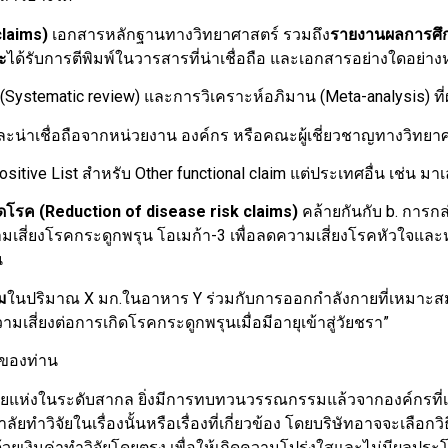
claims)
เอกสารหลักฐานทางวิทยาศาสตร์ รวมถึง
รายงานผลการศึก
ะ
ได้รับการตีพิมพ์ในวารสารที่น่าเชื่อถือ และเอกสารอย่างใดอย่างหนึ
tic review) และการวิเคราะห์อภิมาน (Meta-analysis) ที่ผ่าน
น่าเชื่อถือจากหน่วยงาน องค์กร หรือคณะผู้เชี่ยวชาญทางวิทยา
 List สำหรับ Other functional claim แต่ประเทศอื่น เช่น มาเลเ
ดโรค (Reduction of disease risk claims)
คล้ายกันกับ b. การกล่า
เสี่ยงโรคกระดูกพรุน โอเมก้า-3 เพื่อลดความเสี่ยงโรคหัวใจและห
น
ม
ในปริมาณ X มก.ในอาหาร Y ร่วมกับการออกกำลังกายที่เหมาะสมอย่
สี่ยงต่อการเกิดโรคกระดูกพรุนเมื่อมีอายุเข้าสู่วัยชรา”
ของท่าน
ยแห่งในระดับสากล ยิ่งมีการทบทวนวรรณกรรมแล้วจากองค์กรที่เช
ยทำวิจัยในเรื่องนั้นหรือเรื่องที่เกี่ยวข้อง โดยบริษัทอาจจะเลื
ยเงินค่าทำวิจัยโดยตรง เพื่อให้เกิดความโปร่งใสและไม่มีผลปร