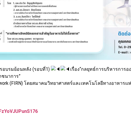
ารอบรมย้อนหลัง (รอบที่1)
เรื่อง“กลยุทธ์การบริหารการออก
ะโภชนาการ”
Network (FIRN) โดยสมาคมวิทยาศาสตร์และเทคโนโลยีทางอาหารแห
L5FzYoVJUPunS176