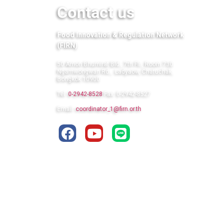
Contact us
Food Innovation & Regulation Network
(FIRN)
50 Amon Bhumirat Bld., 7th Flr., Room 730
Ngamwongwan Rd., Ladyaow, Chatuchak,
Bongkok 10900
Tel:
0-2942-8528
Fax: 0-2942-8527
Email:
coordinator_1@firn.or.th