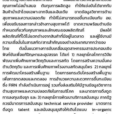
คุณภาพไม่สม่ำเสมอ ต้นทุนการผลิตสูง ทำให้แข่งขันได้ยากกับ
สินค้านำเข้าโดยเฉพาะจากจีนและอินเดีย ขาดข้อมูลวิชาการด้าน
สุขภาพและความปลอดภัย ทำให้ไม่สามารถขอขึ้นทะเบียนกับ อย.
เพื่อขอรับรองการกล่าวอ้างทางสุขภาพได้ ขาดความพร้อมด้านข้อ
กำหนดเกี่ยวกับคุณภาพและลักษณะของผลิตภัณฑ์ มีผลให้
ผลิตภัณฑ์ที่ได้ไม่แตกต่างจากสินค้าที่มีอยู่ในตลาด และผู้ใช้งานมี
ความเชื่อมั่นในสารสกัด/สารสำคัญของต่างประเทศมากกว่าของ
ไทย ดังนั้นแนวทางการขับเคลื่อนอุตสาหกรรมสารประกอบเชิง
ฟังก์ชันเพื่อแก้ปัญหาและอุปสรรค ได้แก่ 1) กลยุทธ์กลไกการวิจัย
พัฒนาเพิ่มศักยภาพวัตถุดิบและการสกัด โดยการสร้างความมั่นคง
ด้านวัตถุดิบ และการเพิ่มศักยภาพโรงงานสกัดสมุนไพร 2) กลยุทธ์
การพัฒนาโครงสร้างพื้นฐาน โดยการยกระดับโครงสร้างพื้นฐาน
เพื่อการทดสอบและทดลอง การอำนวยความสะดวกการขึ้นทะเบียน
ซึ่ง FIRN กำลังดำเนินการอยู่ รวมทั้งส่งเสริมให้มีฐานข้อมูลวิชาการ
ด้านสุขภาพและความปลอดภัยในการบริโภค และมาตรการดึงดูด
การลงทุนเชิงรุก และ 3) กลยุทธ์การพัฒนาบริการสนับสนุน ภาครัฐ
ควรมีมาตรการสนับสนุน technical service provider มาตรการ
ดึงดูด talent และสนับสนุนธุรกิจให้เติบโตแบบ in-organic