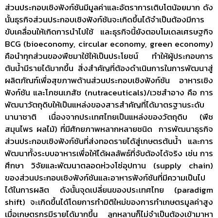
ส่วนประกอบเชิงฟังก์ชันมีมูลค่าและอัตราการเติบโตน้อยมาก ดัง
นั้นธุรกิจส่วนประกอบเชิงฟังก์ชันจะเกิดขึ้นได้จำเป็นต้องมีการ
ขับเคลื่อนให้เกิดการนำไปใช้ และธุรกิจนี้ยังตอบโมเดลเศรษฐกิจ
BCG (bioeconomy, circular economy, green economy)
คือนำทุกส่วนของพืชมาใช้ให้เป็นประโยชน์ ทำให้ผู้ประกอบการ
ต้นน้ำมีรายได้มากขึ้น สิ่งสำคัญที่ต้องดำเนินการในการพัฒนาสู่
ผลิตภัณฑ์เพื่อสุขภาพด้านส่วนประกอบเชิงฟังก์ชัน อาหารเชิง
ฟังก์ชัน และโภชนเภสัช (nutraceuticals)/เวชสำอาง คือ การ
พัฒนาวัตถุดิบให้เป็นแหล่งของสารสำคัญที่ได้มาตรฐานระดับ
นานาชาติ เนื่องจากประเทศไทยเป็นแหล่งของวัตถุดิบ (พืช
สมุนไพร ผลไม้) ที่มีศักยภาพหลากหลายชนิด การพัฒนาธุรกิจ
ส่วนประกอบเชิงฟังก์ชันที่ส่งทอดรายได้สู่เกษตรต้นน้ำ และการ
พัฒนาทั้งระบบอาหารเพื่อให้ได้ผลลัพธ์ที่จับต้องได้จริง เช่น การ
ศึกษา วิจัยและพัฒนาตลอดห่วงโซ่อุปทาน (supply chain)
ของส่วนประกอบเชิงฟังก์ชันและอาหารฟังก์ชันที่มีความเป็นไป
ได้ในการผลิต ดังนั้นจุดเปลี่ยนของประเทศไทย (paradigm
shift) จะเกิดขึ้นได้โดยการทำมิติใหม่ของการทำเกษตรมูลค่าสูง
เมื่อเกษตรกรมีรายได้มากขึ้น ลูกหลานก็ไม่จำเป็นต้องเข้ามาหา