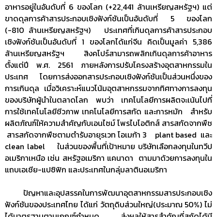
อาหารอยู่ในอันดับที่ 6 ของโลก (+22,441 ล้านเหรียญสหรัฐฯ) แต่
ขาดดุลการค้าสารประกอบเชิงฟังก์ชันเป็นอันดับที่ 5 ของโลก
(-810 ล้านเหรียญสหรัฐฯ) ประเทศที่เกินดุลการค้าสารประกอบ
เชิงฟังก์ชันเป็นอันดับที่ 1 ของโลกได้แก่จีน คิดเป็นมูลค่า 5,386
ล้านเหรียญสหรัฐฯ สิงคโปร์สามารถพลิกเกินดุลการค้าอาหาร
ตั้งแต่ปี พ.ศ. 2561 ภายหลังการปรับโครงสร้างอุตสาหกรรมใน
ประเทศ โดยการส่งออกสารประกอบเชิงฟังก์ชันเป็นส่วนหนึ่งของ
การเกินดุล เมื่อวิเคราะห์แนวโน้มอุตสาหกรรมจากทิศทางการลงทุน
ของบริษัทผู้นำในตลาดโลก พบว่า เทคโนโลยีการผลิตจะเน้นไปที่
การใช้เทคโนโลยีชีวภาพ เทคโนโลยีการสกัด และการหมัก สำหรับ
ผลิตภัณฑ์ให้ความสำคัญกับเอนไซม์ โพรไบโอติกส์ สารสกัดจากพืช
สารสกัดจากพืชตามตำรับอายุรเวท โอเมก้า 3 plant based และ
clean label ในส่วนของพื้นที่เป้าหมาย บริษัทเลือกลงทุนในทวีป
อเมริกาเหนือ เช่น สหรัฐอเมริกา แคนาดา ตามมาด้วยการลงทุนใน
แถบเอเชีย-แปซิฟิก และประเทศในกลุ่มลาตินอเมริกา
ปัญหาและอุปสรรคในการพัฒนาอุตสาหกรรมสารประกอบเชิง
ฟังก์ชันของประเทศไทย ได้แก่ วัตถุดิบส่วนใหญ่(ประมาณ 50%) ไม่
ได้มาตรฐานตามเกณฑ์กำหนด ส่งผลให้สารสำคัญที่สกัดได้มี