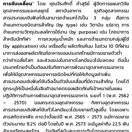
การขับเคลื่อน
” โดย คุณจีระศักดิ์ คำสุริย์ ผู้จัดการแผนกวิจัย
อุตสาหกรรมและกลยุทธ์ สถาบันอาหาร ธุรกิจอุตสาหกรรม
สารประกอบเชิงฟังก์ชันสามารถจำแนกได้เป็น 3 กลุ่ม คือการ
จำแนกตามชนิดสารสำคัญ (by type) เช่น วิตามิน แร่ธาตุ การ
จำแนกตามวัตถุประสงค์การใช้งาน (by purpose) เช่น โภชนาการ
สำหรับนักกีฬา การควบคุมน้ำหนัก และการจำแนกตามกลุ่มผู้ใช้
(by application) เช่น เครื่องดื่ม ผลิตภัณฑ์นม ในช่วง 10 ปีที่ผ่าน
มาการส่งออกผลิตภัณฑ์อาหารของประเทศไทยมีการขยายตัวต่ำ
กว่าค่าเฉลี่ยโลก และส่วนแบ่งในตลาดโลกมีแนวโน้มลดลง ดังนั้น
ประเทศไทยจำเป็นต้องปรับทิศทางการพัฒนาอุตสาหกรรมอาหาร
เพื่อให้มีอุตสาหกรรมอาหารชนิดใหม่ที่ก่อให้เกิดมูลค่าเพิ่ม
สารประกอบเชิงฟังก์ชันจึงเป็นตัวขับเคลื่อนที่มีความสำคัญ โดยได้
ถูกระบุให้เป็นหนึ่งในสินค้าอนาคตของผลิตภัณฑ์เป้าหมายในแผน
ปฏิบัติการด้านการพัฒนาอุตสาหกรรมอาหาร ระยะที่ 1 (พ.ศ. 2562
– 2570) ของกระทรวงอุตสาหกรรม ทิศทางอุตสาหกรรม
สารประกอบเชิงฟังก์ชันทั่วโลกมีแนวโน้มขยายตัวสูงขึ้น โดยเฉพาะ
สารสกัดจากพืช คาดว่าตั้งแต่ปี พ.ศ. 2565 – 2573 จะมีการขยาย
ตัวประมาณ 9.2% ต่อปี โดยในปี พ.ศ. 2573 จะมีมูลค่าถึง 22.5 พัน
ล้านเหรียญสหรัฐฯ ปัจจัยที่สนับสนุนการเติบโตของตลาดอาหาร