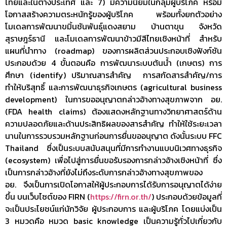
ไทยและในต่างประเทศ และ 7) มีความนิยมในกลุ่มผู้บริโภค หรือมี
โอกาสสร้างความตระหนักรู้ของผู้บริโภค พร้อมทั้งยกตัวอย่าง
โมเดลการพัฒนาขมิ้นชันพันธุ์แดงสยาม บ้านตาขุน จังหวัด
สุราษฎร์ธานี และโมเดลการพัฒนาข้าวมีสีไทยเชิงหน้าที่ สำหรับ
แผนที่นำทาง (roadmap) ของการผลิตส่วนประกอบเชิงฟังก์ชัน
ประกอบด้วย 4 ขั้นตอนคือ การพัฒนาระบบต้นน้ำ (เกษตร) การ
ศึกษา (identify) ปริมาณสารสำคัญ การสกัดสารสำคัญ/การ
ทำให้บริสุทธิ์ และการพัฒนาธุรกิจเกษตร (agricultural business
development) ในการขออนุญาตกล่าวอ้างทางสุขภาพจาก อย.
(FDA health claims) ต้องแสดงหลักฐานทางวิทยาศาสตร์ด้าน
ความปลอดภัยและด้านประสิทธิผลของสารสำคัญ ทำให้ใช้ระยะเวลา
นานในการรวบรวมหลักฐานก่อนการยื่นขออนุญาต ดังนั้นระบบ FFC
Thailand ซึ่งเป็นระบบสนับสนุนที่มีการทำงานแบบนิเวศทางธุรกิจ
(ecosystem) เพื่อไปสู่การยื่นขอรับรองการกล่าวอ้างเชิงหน้าที่ ซึ่ง
เป็นการกล่าวอ้างที่ยังไม่ถึงระดับการกล่าวอ้างทางสุขภาพของ
อย. จึงเป็นการเปิดโอกาสให้ผู้ประกอบการได้รับการอนุญาตได้ง่าย
ขึ้น บนเว็บไซต์ของ FIRN (
https://firn.or.th/
) ประกอบด้วยข้อมูลที่
จะเป็นประโยชน์แก่นักวิจัย ผู้ประกอบการ และผู้บริโภค โดยแบ่งเป็น
3 หมวดคือ หมวด basic knowledge เป็นความรู้ทั่วไปเกี่ยวกับ