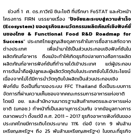
ช่วงที่ 1 ศ. ดร.ภาวิณี ชินะโชติ ที่ปรึกษา FoSTAT และหัวหน้า
โครงการ FIRN บรรยายเรื่อง “
ปัจจัยและระบบสู่ความสำเร็จ
(Ecosystem) ของธุรกิจและนวัตกรรมผลิตภัณฑ์เชิงฟังก์ชั่
นของไทย & Functional Food R&D Roadmap for
Success
” ประเทศไทยสูญเสียดุลการค้าในการซื้อสารสกัดจาก
ต่างประเทศ เพื่อนำมาใช้เป็นส่วนประกอบเชิงฟังก์ชันใน
ผลิตภัณฑ์อาหาร ถึงแม้จะทำให้เกิดธุรกิจปลายทางคือการผลิต
ผลิตภัณฑ์อาหารฟังก์ชันที่ทำรายได้เข้าประเทศ แต่ผู้ประกอบ
การต้นน้ำคือผู้ปลูกและผู้ผลิตวัตถุดิบในประเทศยังไม่ได้ประโยชน์
เนื่องจากไม่ได้มีการนำวัตถุดิบไปผลิตเป็นส่วนประกอบเชิง
ฟังก์ชัน จึงเป็นที่มาของระบบ FFC Thailand ซึ่งเป็นระบบการ
จัดการที่ผ่านความเห็นชอบจากคณะกรรมการอาหารแห่งชาติ
โดยมี อย. และสำนักงานมาตรฐานสินค้าเกษตรและอาหารแห่ง
ชาติ (มกอช.) ทำหน้าที่เป็นเลขานุการร่วมกัน จากข้อมูลทางการ
ตลาดพบว่า ตั้งแต่ปี ค.ศ. 2011 – 2017 ธุรกิจอาหารฟังก์ชันของ
ประเทศไทยมีการเติบโตประมาณ 11% ต่อปี (จาก 9 พันล้าน
เหรียญสหรัฐฯ ถึง 25 พันล้านเหรียญสหรัฐฯ) ในขณะที่ธุรกิจ