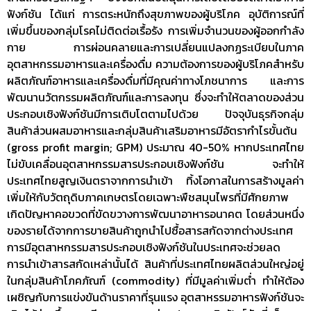
ฟังก์ชัน ได้แก่ การตระหนักถึงสุขภาพของผู้บริโภค อุบัติการณ์ที่
เพิ่มขึ้นของกลุ่มโรคไม่ติดต่อเรื้อรัง การเพิ่มจำนวนของผู้ออกกำลัง
กาย การผ่อนคลายและการเปลี่ยนแปลงกฏระเบียบในภาค
อุตสาหกรรมอาหารและเครื่องดื่ม ความต้องการของผู้บริโภคสำหรับ
ผลิตภัณฑ์อาหารและเครื่องดื่มที่มีคุณค่าทางโภชนาการ และการ
พัฒนานวัตกรรมผลิตภัณฑ์และการลงทุน ซึ่งจะทำให้ตลาดของส่วน
ประกอบเชิงฟังก์ชันมีการเติบโตตามไปด้วย ปัจจุบันธุรกิจกลุ่ม
สินค้าส่วนผสมอาหารและกลุ่มสินค้าเสริมอาหารมีอัตรากำไรขั้นต้น
(gross profit margin; GPM) ประมาณ 40-50% หากประเทศไทย
ไม่ขับเคลื่อนอุตสาหกรรมสารประกอบเชิงฟังก์ชัน จะทำให้
ประเทศไทยสูญเงินตราจากการนำเข้า ทิ้งโอกาสในการสร้างมูลค่า
เพิ่มให้กับวัตถุดิบภาคเกษตรโดยเฉพาะพืชสมุนไพรที่มีศักยภาพ
เกิดปัญหาคอขวดที่ขัดขวางการพัฒนาอาหารอนาคต โดยส่วนหนึ่ง
ของรายได้จากการขายสินค้าถูกนำไปซื้อสารสกัดจากต่างประเทศ
การมีอุตสาหกรรมสารประกอบเชิงฟังก์ชันในประเทศจะช่วยลด
การนำเข้าสารสกัดเหล่านั้นได้ สินค้าที่ประเทศไทยผลิตส่วนใหญ่อยู่
ในกลุ่มสินค้าโภคภัณฑ์ (commodity) ที่มีมูลค่าเพิ่มต่ำ ทำให้ต้อง
เผชิญกับการแข่งขันด้านราคาที่รุนแรง อุตสาหรรมอาหารฟังก์ชันจะ