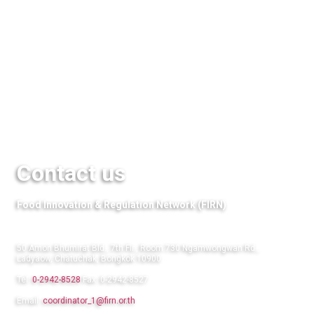
Media
QuestFood
Links
Contact us
Food Innovation & Regulation Network (FIRN)
50 Amon Bhumirat Bld., 7th Flr., Room 730 Ngamwongwan Rd.,
Ladyaow, Chatuchak, Bongkok 10900
Tel:
0-2942-8528
Fax: 0-2942-8527
Email:
coordinator_1@firn.or.th