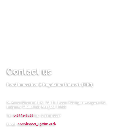
Media
QuestFood
Links
Contact us
Food Innovation & Regulation Network (FIRN)
50 Amon Bhumirat Bld., 7th Flr., Room 730 Ngamwongwan Rd.,
Ladyaow, Chatuchak, Bongkok 10900
Tel:
0-2942-8528
Fax: 0-2942-8527
Email:
coordinator_1@firn.or.th